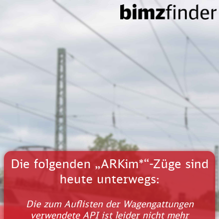
Die folgenden „ARKim*“-Züge sind
heute unterwegs:
Die zum Auflisten der Wagengattungen
verwendete API ist leider nicht mehr